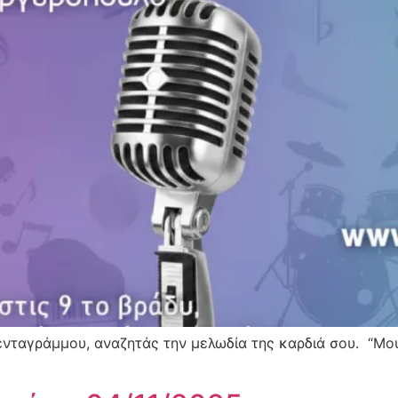
ενταγράμμου, αναζητάς την μελωδία της καρδιά σου. “Μο