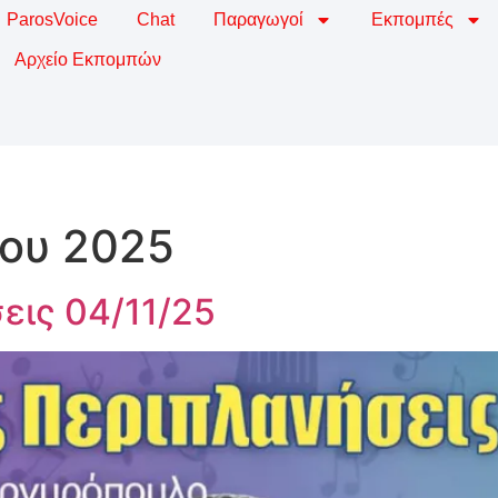
ParosVoice
Chat
Παραγωγοί
Εκπομπές
Αρχείο Εκπομπών
ίου 2025
εις 04/11/25