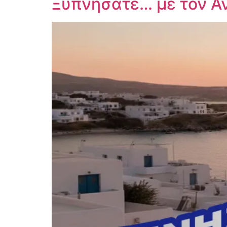
Ξυπνήσατε… με τον Α