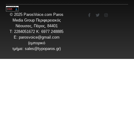
© 2025 ParosVoice.com Paros
Media Group Περιφερειακός
Νάουσας, Πάρος, 84401
T: 2284051672 Κ: 6977 248885
E:
parosvoice@gmail.com
(εμπορικό
τμήμα:
sales@typoparos.gr
)