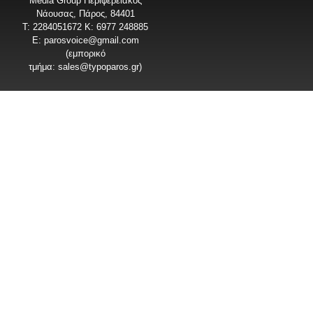
Media Group Περιφερειακός
Νάουσας, Πάρος, 84401
T: 2284051672 Κ: 6977 248885
E:
parosvoice@gmail.com
(εμπορικό
τμήμα:
sales@typoparos.gr
)