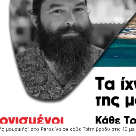
τής μουσικής” στο Paros Voice κάθε Τρίτη βράδυ στις 10 με