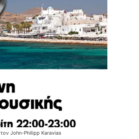
 τον John-Philipp Karavias