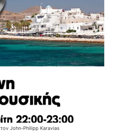
 τον John-Philipp Karavias