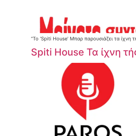
“Το ‘Spiti House’ Μπαρ παρουσιάζει τα ίχνη 
Spiti House Τα ίχνη τ