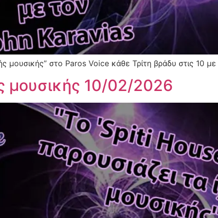
τής μουσικής” στο Paros Voice κάθε Τρίτη βράδυ στις 10 με
ής μουσικής 10/02/2026