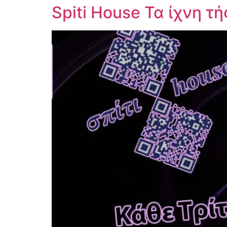
Spiti House Τα ίχνη τ