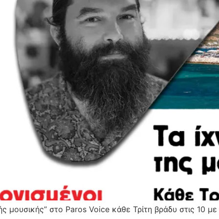
τής μουσικής” στο Paros Voice κάθε Τρίτη βράδυ στις 10 με