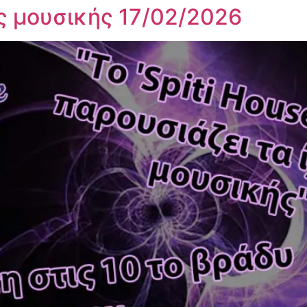
ής μουσικής 17/02/2026