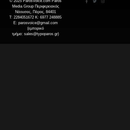
© 2025 ParosVoice.com Paros
Media Group Περιφερειακός
Νάουσας, Πάρος, 84401
T: 2284051672 Κ: 6977 248885
E:
parosvoice@gmail.com
(εμπορικό
τμήμα:
sales@typoparos.gr
)