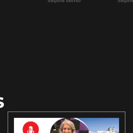
δαίμονα εαυτού"
δαίμον
S