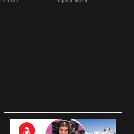
α εαυτού"
δαίμονα εαυτού"