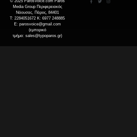
© 2025 ParosVoice.com Paros
Media Group Περιφερειακός
Νάουσας, Πάρος, 84401
T: 2284051672 Κ: 6977 248885
E:
parosvoice@gmail.com
(εμπορικό
τμήμα:
sales@typoparos.gr
)