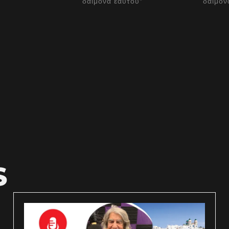
δαίμονα εαυτού"
δαίμον
S