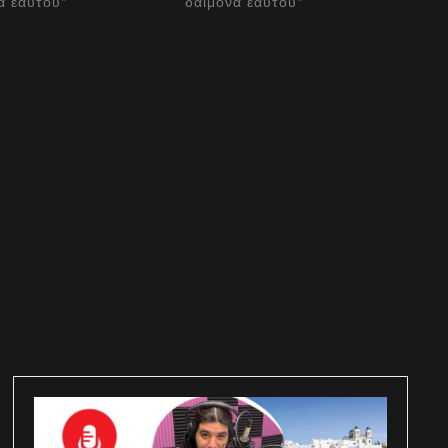
α εαυτού"
δαίμονα εαυτού"