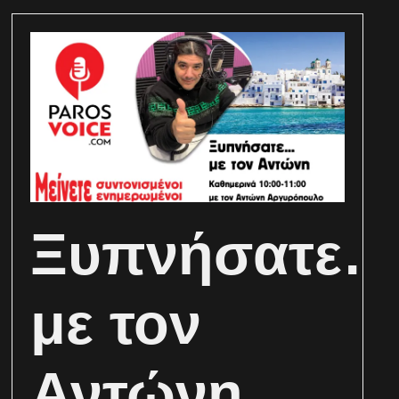
Ξυπνήσατε
με τον
Αντώνη