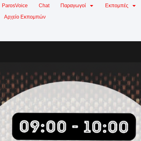
ParosVoice
Chat
Παραγωγοί
Εκπομπές
Αρχείο Εκπομπών