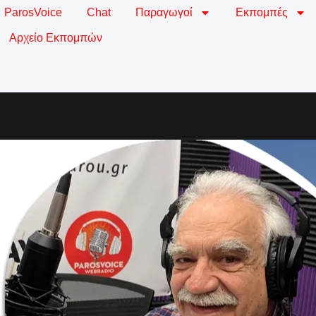
ParosVoice
Chat
Παραγωγοί
Εκπομπές
Αρχείο Εκπομπών