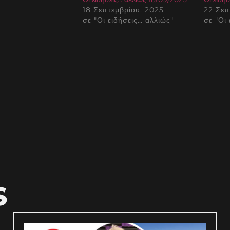
18 Σεπτεμβρίου, 2025
22 Σεπ
σε "Οι ειδήσεις… αλλιώς"
σε "Οι
S