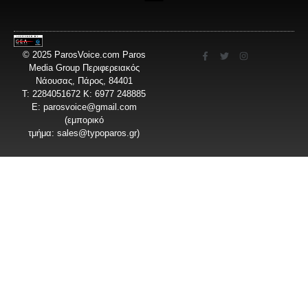
© 2025 ParosVoice.com Paros
Media Group Περιφερειακός
Νάουσας, Πάρος, 84401
T: 2284051672 Κ: 6977 248885
E:
parosvoice@gmail.com
(εμπορικό
τμήμα:
sales@typoparos.gr
)