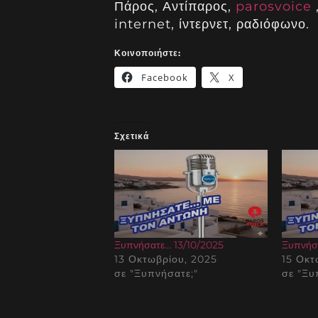
Πάρος, Αντίπαρος,
parosvoice
internet, ίντερνετ, ραδιόφωνο.
Κοινοποιήστε:
Facebook
X
Σχετικά
Ξυπνήσατε… 13/10/2025
Ξυπνήσ
13 Οκτωβρίου, 2025
15 Οκτ
σε "Ξυπνήσατε;"
σε "Ξυ