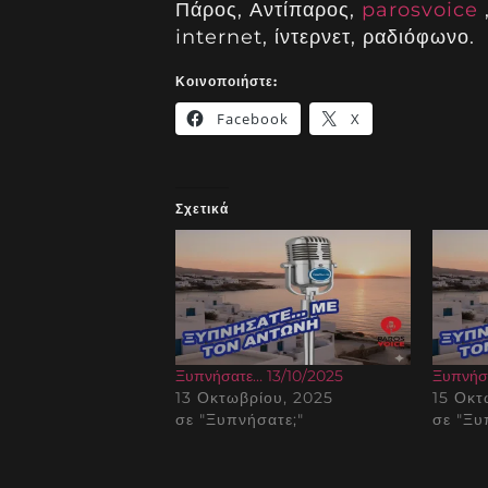
Πάρος, Αντίπαρος,
parosvoice
internet, ίντερνετ, ραδιόφωνο.
Κοινοποιήστε:
Facebook
X
Σχετικά
Ξυπνήσατε… 13/10/2025
Ξυπνήσ
13 Οκτωβρίου, 2025
15 Οκτ
σε "Ξυπνήσατε;"
σε "Ξυ